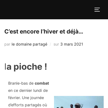
Aller
au
PERM
contenu
C’est encore l’hiver et déjà…
Publié
par
le domaine partagé
sur
3 mars 2021
le
l
a pioche !
Branle-bas de
combat
en ce dernier lundi de
février. Une journée
d’efforts partagés où