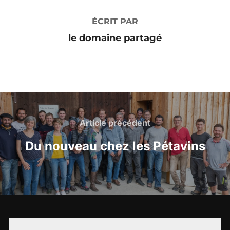
ÉCRIT PAR
le domaine partagé
Navigation
de
Article
Article précédent
précédent
l’article
Du nouveau chez les Pétavins