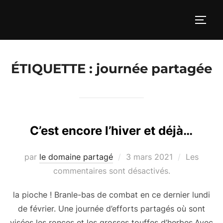
Aller
au
PERM
contenu
ÉTIQUETTE :
journée partagée
C’est encore l’hiver et déjà…
Publié
par
le domaine partagé
3 mars 2021
Les
le
commentaires sont désactivés.
la pioche ! Branle-bas de combat en ce dernier lundi
de février. Une journée d’efforts partagés où sont
visées les ronces et les grosses touffes d’herbes.Avec