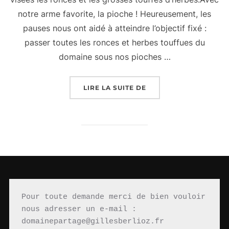
notre arme favorite, la pioche ! Heureusement, les
pauses nous ont aidé à atteindre l’objectif fixé :
passer toutes les ronces et herbes touffues du
domaine sous nos pioches …
« C’EST ENCORE L’HIV
LIRE LA SUITE DE
Pour toute demande merci de bien vouloir 
nous adresser un e-mail : 
domainepartage@gillesberlioz.fr