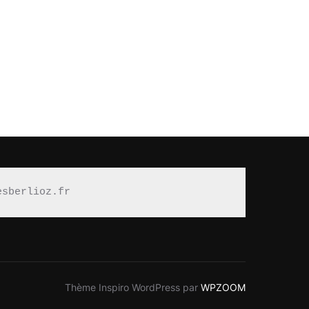
esberlioz.fr
Thème Inspiro WordPress par
WPZOOM