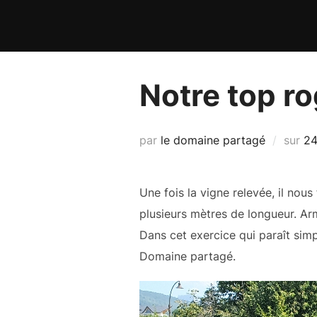
Aller
au
contenu
Notre top r
Pu
par
le domaine partagé
sur
24
le
Une fois la vigne relevée, il nous
plusieurs mètres de longueur. Ar
Dans cet exercice qui paraît sim
Domaine partagé.