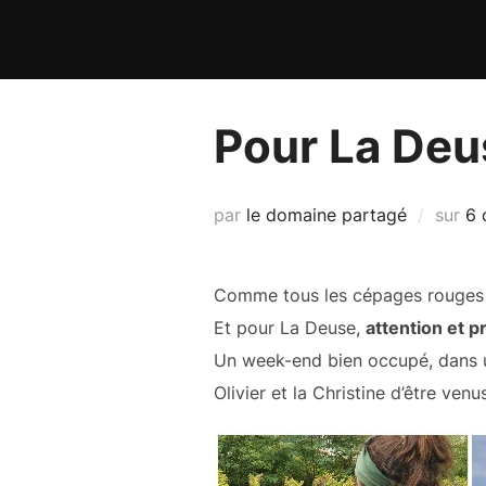
Aller
au
contenu
Pour La Deus
Pu
par
le domaine partagé
sur
6 
le
Comme tous les cépages rouges 
Et pour La Deuse,
attention et 
Un week-end bien occupé, dans un
Olivier et la Christine d’être ven