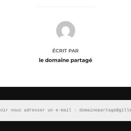
AUTEUR DE LA PUBLICATION
ÉCRIT PAR
le domaine partagé
loir nous adresser un e-mail : domainepartage@gill