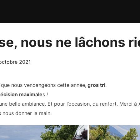
e, nous ne lâchons ri
blié
octobre 2021
que nous vendangeons cette année,
gros tri
.
précision maximale
s !
e belle ambiance. Et pour l’occasion, du renfort. Merci à 
us nous donner la main.