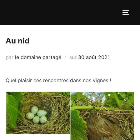
Aller
au
PERM
contenu
Au nid
Publié
par
le domaine partagé
sur
30 août 2021
le
Quel plaisir ces rencontres dans nos vignes !