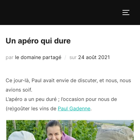
Aller
au
PERM
contenu
Un apéro qui dure
Publié
par
le domaine partagé
sur
24 août 2021
le
Ce jour-là, Paul avait envie de discuter, et nous, nous
avions soif.
L’apéro a un peu duré ; l’occasion pour nous de
(re)goûter les vins de
Paul Gadenne
.