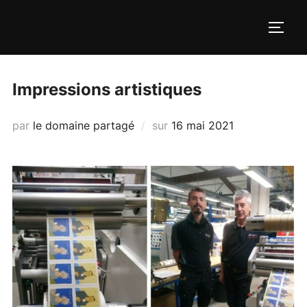
Aller
au
PERM
contenu
Impressions artistiques
Publié
par
le domaine partagé
sur
16 mai 2021
le