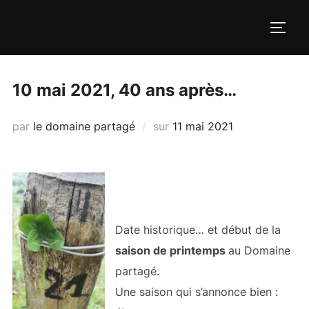
Aller
au
PERM
contenu
10 mai 2021, 40 ans après…
Publié
par
le domaine partagé
sur
11 mai 2021
le
Date historique… et début de la
saison de printemps
au Domaine
partagé.
Une saison qui s’annonce bien :