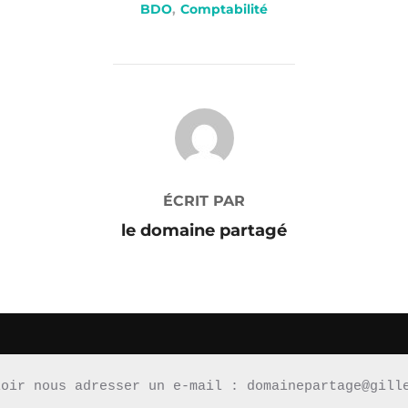
BDO
,
Comptabilité
AUTEUR DE LA PUBLICATION
ÉCRIT PAR
le domaine partagé
loir nous adresser un e-mail : domainepartage@gill