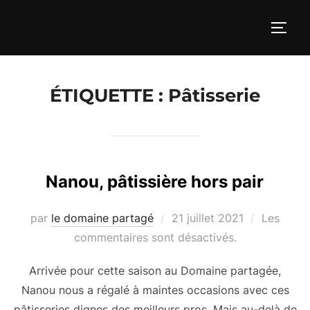
Aller
au
PERM
contenu
ÉTIQUETTE :
Pâtisserie
Nanou, pâtissière hors pair
Publié
par
le domaine partagé
21 juillet 2021
Les
le
commentaires sont désactivés.
Arrivée pour cette saison au Domaine partagée,
Nanou nous a régalé à maintes occasions avec ces
pâtisseries dignes des meilleurs pros. Mais au-delà de