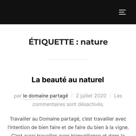
Aller
au
PERM
contenu
ÉTIQUETTE :
nature
La beauté au naturel
Publié
par
le domaine partagé
2 juillet 2020
Les
le
commentaires sont désactivés.
Travailler au Domaine partagé, c’est travailler avec
l’intention de bien faire et de faire du bien à la vigne.
C’est aussi travailler avec bienveillance et dans la