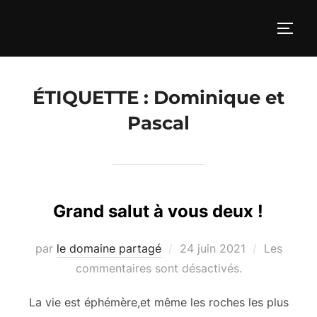
Aller
au
PERM
contenu
ÉTIQUETTE :
Dominique et
Pascal
Grand salut à vous deux !
Publié
par
le domaine partagé
24 juin 2021
Les
le
commentaires sont désactivés.
La vie est éphémère,et même les roches les plus