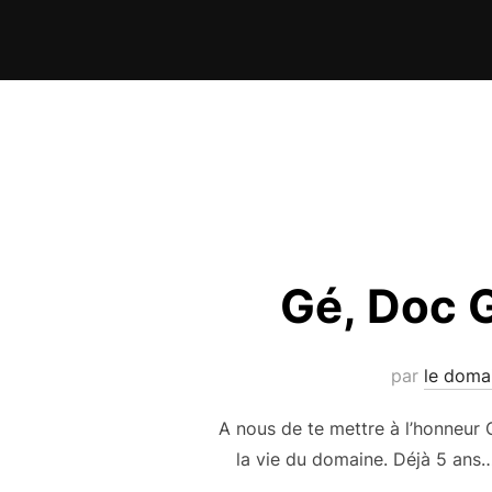
Aller
au
contenu
Gé, Doc 
par
le doma
A nous de te mettre à l’honneur G
la vie du domaine. Déjà 5 ans…