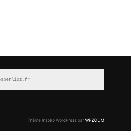
… MAIS QUI EST GÉ ? »
esberlioz.fr
Thème Inspiro WordPress par
WPZOOM