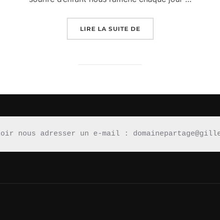
« GÉ, DOC GÉ, MÉMÉ GÉ
LIRE LA SUITE DE
loir nous adresser un e-mail : domainepartage@gill