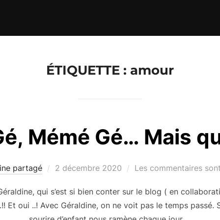
ÉTIQUETTE :
amour
Gé, Mémé Gé… Mais qui
Publié
ine partagé
2 décembre 2020
Les commentaires sont
le
éraldine, qui s’est si bien conter sur le blog ( en collabor
!! Et oui ..! Avec Géraldine, on ne voit pas le temps passé.
sourire d’enfant nous ramène chaque jour …